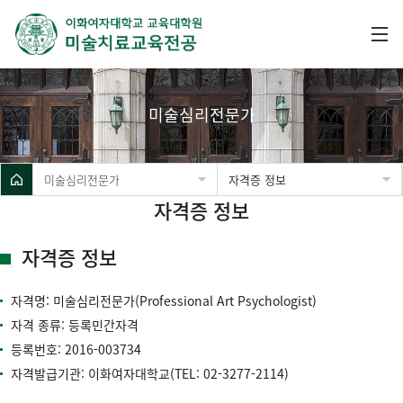
미술심리전문가
미술심리전문가
자격증 정보
자격증 정보
자격증 정보
자격명: 미술심리전문가(Professional Art Psychologist)
자격 종류: 등록민간자격
등록번호: 2016-003734
자격발급기관: 이화여자대학교(TEL:
02-3277-2114
)